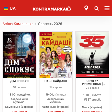
UA
Афіша Кам’янське
»
Серпень 2026
ДІМ СПОКУС
НАШІ КАЙДАШІ
USYK 17
PROMOTIONS |
RISING STARS
10
14
серпня
серпня
22
серпня
18:00, понеділок
19:00, пʼятниця
16:00, субота
Академічний
Академічний
!FESTrepublic
музично-
музично-
драматичний театр
драматичний театр
Кам’янське (Україна)
Кам’янське (Україна)
Львів (Україна)
імені Лесі Українки
імені Лесі Українки
(Нова сцена)
(Нова сцена)