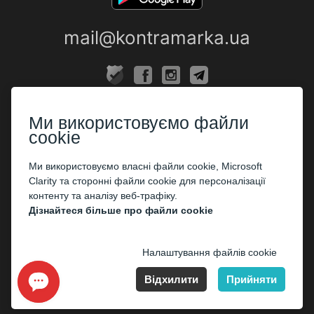
mail@kontramarka.ua
ПРО НАС
Ми використовуємо файли
Каси
cookie
ПАРТНЕРАМ
Ми використовуємо власні файли cookie, Microsoft
Clarity та сторонні файли cookie для персоналізації
Організаторам
контенту та аналізу веб-трафіку.
Корпоративним клієнтам
Дізнайтеся більше про файли cookie
ОПЛАТА
Налаштування файлів cookie
Відхилити
Прийняти