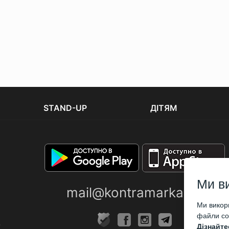
STAND-UP
ДІТЯМ
Ми в
mail@kontramarka.ua
Ми викори
файли coo
Дізнайте