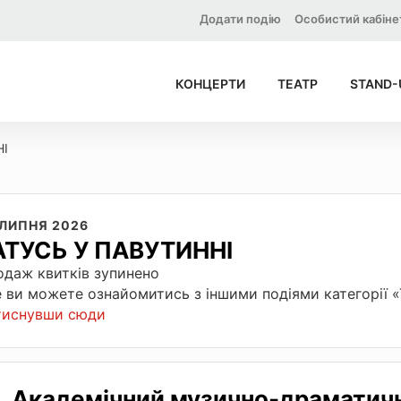
Додати подію
Особистий кабіне
КОНЦЕРТИ
ТЕАТР
STAND-
НІ
 ЛИПНЯ 2026
АТУСЬ У ПАВУТИННІ
даж квитків зупинено
 ви можете ознайомитись з іншими подіями категорії 
тиснувши сюди
Академічний музично-драматич