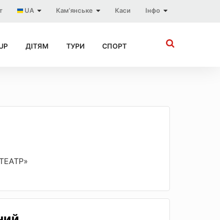
т
UA
Кам’янське
Каси
Інфо
UP
ДІТЯМ
ТУРИ
СПОРТ
«ТЕАТР»
ний