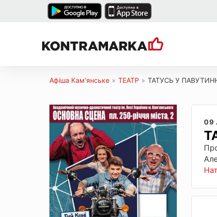
Афіша Кам’янське
»
ТЕАТР
»
ТАТУСЬ У ПАВУТИН
09
Т
Про
Але
На