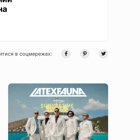
на
итися в соцмережах: