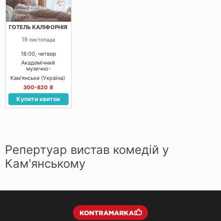
ГОТЕЛЬ КАЛІФОРНІЯ
19
листопада
18:00, четвер
Академічний
музично-
драматичний театр
Кам’янське (Україна)
імені Лесі Українки
(Основна сцена)
300-820 ₴
Купити квиток
Репертуар вистав комедій у
Кам'янському