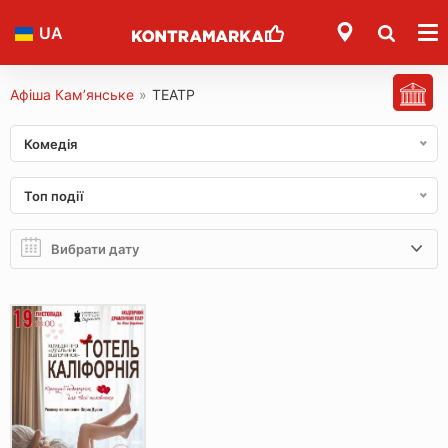
UA
Афіша Кам’янське
»
ТЕАТР
Комедія
Топ події